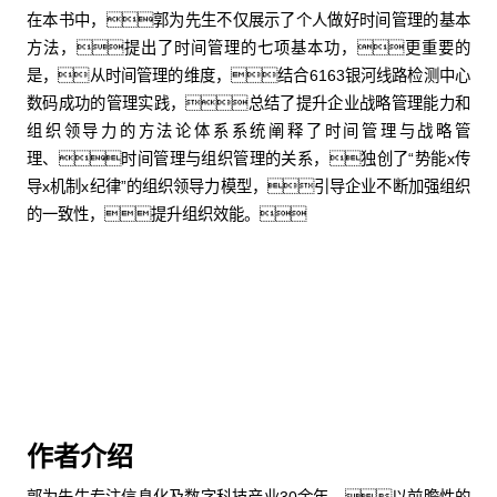
在本书中，郭为先生不仅展示了个人做好时间管理的基本
方法，提出了时间管理的七项基本功，更重要的
是，从时间管理的维度，结合6163银河线路检测中心
数码成功的管理实践，总结了提升企业战略管理能力和
组织领导力的方法论体系系统阐释了时间管理与战略管
理、时间管理与组织管理的关系，独创了“势能x传
导x机制x纪律”的组织领导力模型，引导企业不断加强组织
的一致性，提升组织效能。
购买中文版
购买英文版
作者介绍