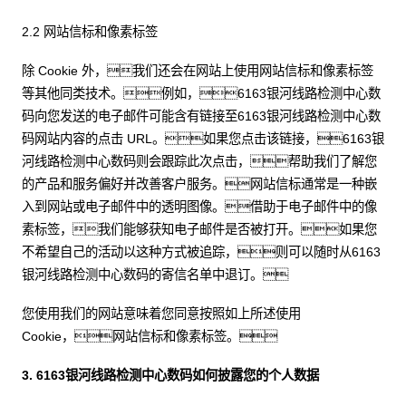
2.2 网站信标和像素标签
除 Cookie 外，我们还会在网站上使用网站信标和像素标签
等其他同类技术。例如，6163银河线路检测中心数
码向您发送的电子邮件可能含有链接至6163银河线路检测中心数
码网站内容的点击 URL。如果您点击该链接，6163银
河线路检测中心数码则会跟踪此次点击，帮助我们了解您
的产品和服务偏好并改善客户服务。网站信标通常是一种嵌
入到网站或电子邮件中的透明图像。借助于电子邮件中的像
素标签，我们能够获知电子邮件是否被打开。如果您
不希望自己的活动以这种方式被追踪，则可以随时从6163
银河线路检测中心数码的寄信名单中退订。
您使用我们的网站意味着您同意按照如上所述使用
Cookie，网站信标和像素标签。
3. 6163银河线路检测中心数码如何披露您的个人数据