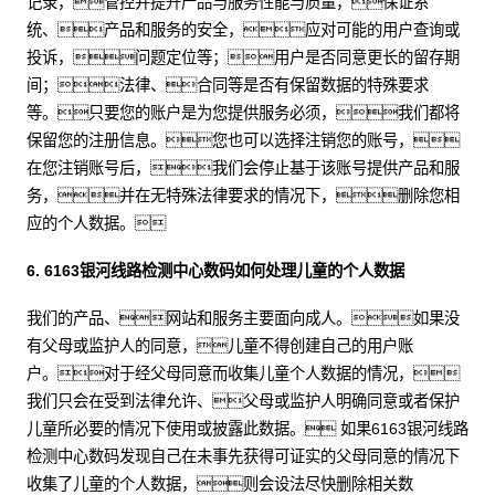
记录，管控并提升产品与服务性能与质量，保证系
统、产品和服务的安全，应对可能的用户查询或
投诉，问题定位等；用户是否同意更长的留存期
间；法律、合同等是否有保留数据的特殊要求
等。只要您的账户是为您提供服务必须，我们都将
保留您的注册信息。您也可以选择注销您的账号，
在您注销账号后，我们会停止基于该账号提供产品和服
务，并在无特殊法律要求的情况下，删除您相
应的个人数据。
6. 6163银河线路检测中心数码如何处理儿童的个人数据
我们的产品、网站和服务主要面向成人。如果没
有父母或监护人的同意，儿童不得创建自己的用户账
户。对于经父母同意而收集儿童个人数据的情况，
我们只会在受到法律允许、父母或监护人明确同意或者保护
儿童所必要的情况下使用或披露此数据。 如果6163银河线路
检测中心数码发现自己在未事先获得可证实的父母同意的情况下
收集了儿童的个人数据，则会设法尽快删除相关数