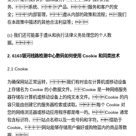
务、系统、产品、服务和客户的安
全；内部管理，遵从内部的政策和流程；我们
在本政策中描述的其他合法利益等；
(c) 我们还可能基于遵从和执行法律义务处理您的个人数
据。
2. 6163银河线路检测中心数码如何使用 Cookie 和同类技术
2.1 Cookie
为确保网站正常运转，我们有时会在计算机或移动设备
上存储名为 Cookie 的小数据文件。Cookie 是一种网络服务
器存储在计算机或移动设备上的纯文本文件。Cookie 的内
容只能由创建它的服务器检索或读取。每个 Cookie 对
您的网络浏览器或移动应用程序都是唯一的。Cookie 通常
包含标识符、站点名称以及一些号码和字符。借助于
Cookie，网站能够存储用户偏好或购物篮内的商品等数
据。