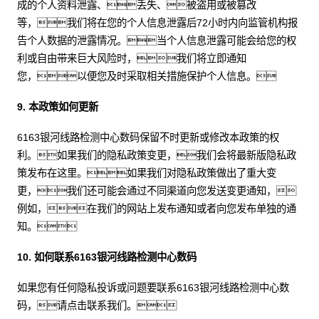
成的个人资料泄露、丢失、被盗用或被篡改
等，我们将在您的个人信息泄露后72小时内向监管机构报
告个人数据的泄露情况。当个人信息泄露可能会给您的权
利或自由带来巨大风险时，我们将立即通知
您，以便您及时采取相关措施保护个人信息。
9. 本政策如何更新
6163银河线路检测中心数码保留不时更新或修改本政策的权
利。如果我们的隐私政策变更，我们会将最新版隐私政
策发布在这里。如果我们对隐私政策做出了重大变
更，我们还可能会通过不同渠道向您发送变更通知，
例如，在我们的网站上发布通知或者向您发布单独的通
知。
10. 如何联系6163银河线路检测中心数码
如果您有任何隐私投诉或问题要联系6163银河线路检测中心数
码，请点击联系我们。