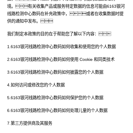
境。有关收集产品或服务特定数据的信息可能由6163银河
线路检测中心数码在补充政策中，或者在收集数据时提
供的通知中发布。
我们制定本政策的目的在于帮助您了解以下内容：
1.6163银河线路检测中心数码如何收集和使用您的个人数据
2.6163银河线路检测中心数码如何使用 Cookie 和同类技术
3.6163银河线路检测中心数码如何披露您的个人数据
4.如何访问或修改您的个人数据
5.6163银河线路检测中心数码如何保护您的个人数据
6.6163银河线路检测中心数码如何处理儿童的个人数据
7.第三方提供商及其服务