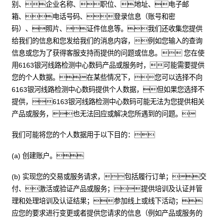
别、企业名称、职位、地址、电子邮
箱、电话号码、登录信息（账号和密
码）、照片、证件信息等。我们还收集您提供
给我们的信息和您发给我们的消息内容，例如您输入的查询
信息或您为了获得客服支持而提供的问题或信息。 您在使
用6163银河线路检测中心数码产品或服务时，可能需要提供
您的个人数据。在某些情况下，您可以选择不向
6163银河线路检测中心数码提供个人数据，但如果您选择不
提供，6163银河线路检测中心数码可能无法为您提供相关
产品或服务，也无法回应或解决您所遇到的问题。
我们可能将您的个人数据用于以下目的：
(a) 创建账户。
(b) 实现您的交易或服务请求，包括履行订单；交
付、激活或验证产品或服务；提供培训及认证并管
理和处理培训及认证结果；参加线上或线下活动；
应您的要求进行变更或者提供您请求的信息（例如产品或服务的