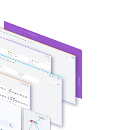
CPU与GPU异
可根据模型、芯
。