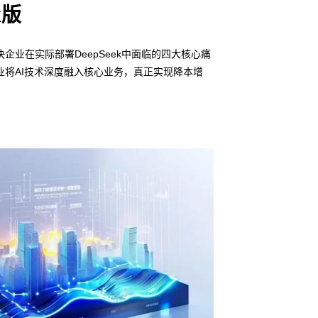
k版
企业在实际部署DeepSeek中面临的四大核心痛
将AI技术深度融入核心业务，真正实现降本增
信创适配
无缝对接多
• 6163银河线路
• 全栈私有化部署
• 软硬件深度集成
• 覆盖行业场景的
预约专家咨询 >>
下载产品介绍 >>