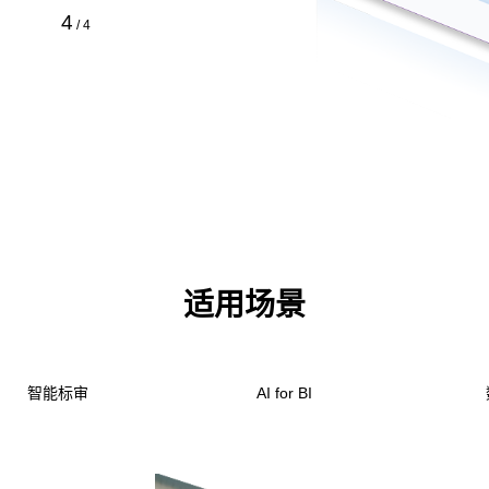
4
/
4
适用场景
智能标审
AI for BI