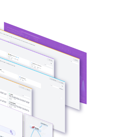
CPU与GPU异
可根据模型、芯
。