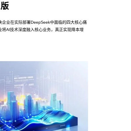
k版
企业在实际部署DeepSeek中面临的四大核心痛
将AI技术深度融入核心业务，真正实现降本增
信创适配
无缝对接多
• 6163银河线路
• 全栈私有化部署
• 软硬件深度集成
• 覆盖行业场景的
预约专家咨询 >>
下载产品介绍 >>