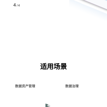
4
/
4
适用场景
智能标审
AI for BI