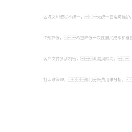
全国有分支机构的大型企业：
区域文印流程不统一，无统一管理与维护
有轻资产运营需求的中小企业：
IT预算低，希望降低一次性购买成本和维
特殊涉密行业：
客户文件多涉机密，泄漏风险高。
业务扩展期的企业：
打印难管理，部门分账费用难分析。