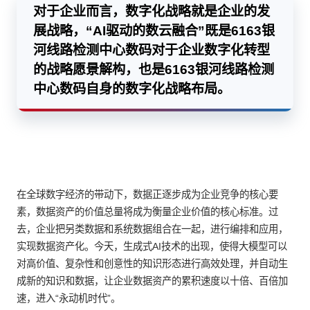
对于企业而言，数字化战略就是企业的发
展战略，“AI驱动的数云融合”既是6163银
河线路检测中心数码对于企业数字化转型
的战略愿景解构，也是6163银河线路检测
中心数码自身的数字化战略布局。
在全球数字经济的带动下，数据正逐步成为企业竞争的核心要
素，数据资产的价值总量将成为衡量企业价值的核心标准。过
去，企业把另类数据和系统数据组合在一起，进行编排和应用，
实现数据资产化。今天，生成式AI技术的出现，使得大模型可以
对高价值、复杂性和创意性的知识形态进行高效处理，并自动生
成新的知识和数据，让企业数据资产的累积速度以十倍、百倍加
速，进入“永动机时代”。