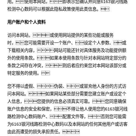
用。使用本网站，即表示您确认并同意6163银河线路
检测中心数码可以根据此隐私政策使用此类信息。
用户账户和个人资料
访问本网站，或使用网站提供的某些功能或服务
时，您可能需要开设一个账户、设定个人参数、或
下载相关内容，网站可能还针对具体服务及功能提供额
外的使用条款。如果本使用条款与针对本网站特定部分的
条款之间存在冲突，则后者应约束您对本网站该部分或
特定服务的使用。
您不得以虚假、伪装、或冒充他人身份的方式访
问本网站。如果网站某些部分需要您建立账户或设定个
人信息，您提供的信息必须真实可靠。您同意确保
账户信息的安全和保密，不得让他人使用您的6163银河线
路检测中心数码账户、配置文件等，否则您可能需
为6163银河线路检测中心数码以及本网站的任何其他用户或访客
由此而遭受的损失承担责任。