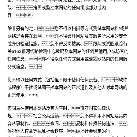
备、程序、算法或方法，来访问、获
取、拷贝或监控本网站的任何组成部分或内
容。
除非另有约定，您不得以扫描等方式测试本网站和/或其
网络是否存在漏洞，亦不得破坏网站及其服务所采用的安全
或身份验证措施。您不得反向搜索、跟踪或试图跟踪有
关6163银河线路检测中心数码及本网站的任何其他用户或访客的
任何信息；亦不得以任何方式滥用或泄露网站内的任何服
务或信息。
您不得以任何方式（包括但不限于使用任何设备、软件
或程序）干扰或试图干扰本网站的正常运作及其他人对本网站的
正常使用。
您同意在使用本网站及其内容时，遵守国家法律法
规、社会公共道德。您不得利用本网站及其内
容从事制作、查阅、复制和传播任何违法、
侵犯他人权益等扰乱社会秩序、破坏社会稳定的行