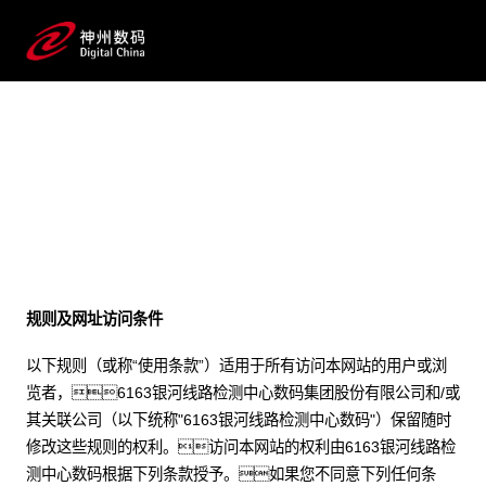
法律声明
规则及网址访问条件
以下规则（或称“使用条款”）适用于所有访问本网站的用户或浏
览者，6163银河线路检测中心数码集团股份有限公司和/或
其关联公司（以下统称"6163银河线路检测中心数码"）保留随时
修改这些规则的权利。访问本网站的权利由6163银河线路检
测中心数码根据下列条款授予。如果您不同意下列任何条