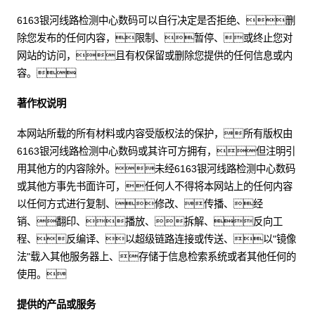
6163银河线路检测中心数码可以自行决定是否拒绝、删
除您发布的任何内容，限制、暂停、或终止您对
网站的访问，且有权保留或删除您提供的任何信息或内
容。
著作权说明
本网站所载的所有材料或内容受版权法的保护，所有版权由
6163银河线路检测中心数码或其许可方拥有，但注明引
用其他方的内容除外。未经6163银河线路检测中心数码
或其他方事先书面许可，任何人不得将本网站上的任何内容
以任何方式进行复制、修改、传播、经
销、翻印、播放、拆解、反向工
程、反编译、以超级链路连接或传送、以"镜像
法"载入其他服务器上、存储于信息检索系统或者其他任何的
使用。
提供的产品或服务