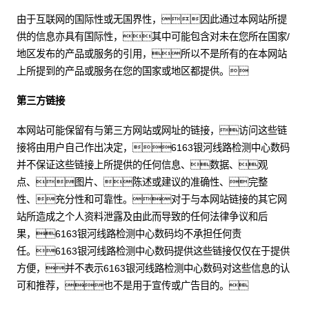
由于互联网的国际性或无国界性，因此通过本网站所提
供的信息亦具有国际性，其中可能包含对未在您所在国家/
地区发布的产品或服务的引用，所以不是所有的在本网站
上所提到的产品或服务在您的国家或地区都提供。
第三方链接
本网站可能保留有与第三方网站或网址的链接，访问这些链
接将由用户自己作出决定，6163银河线路检测中心数码
并不保证这些链接上所提供的任何信息、数据、观
点、图片、陈述或建议的准确性、完整
性、充分性和可靠性。对于与本网站链接的其它网
站所造成之个人资料泄露及由此而导致的任何法律争议和后
果，6163银河线路检测中心数码均不承担任何责
任。6163银河线路检测中心数码提供这些链接仅仅在于提供
方便，并不表示6163银河线路检测中心数码对这些信息的认
可和推荐，也不是用于宣传或广告目的。