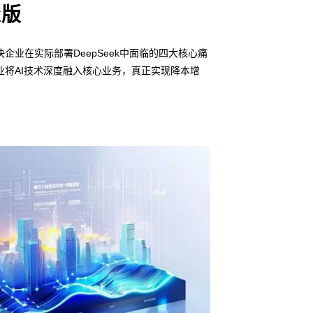
k版
企业在实际部署DeepSeek中面临的四大核心痛
将AI技术深度融入核心业务，真正实现降本增
信创适配
无缝对接多
• 6163银河线路
• 全栈私有化部署
• 软硬件深度集成
• 覆盖行业场景的
预约专家咨询 >>
下载产品介绍 >>