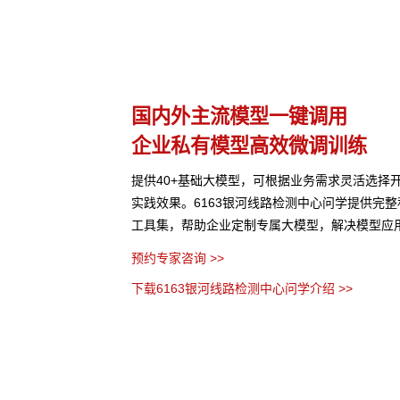
多模态多层级知识库权限管理
激活企业数据资产
选择开发应用，尝试最佳
6163银河线路检测中心问学支持文本、图片、
供完整私有模型微调训练
化与非结构化知识格式有效整合， 可结合访问权
型应用准确率低的问题。
保障数据安全，打造企业级私域知识库。
预约专家咨询 >>
下载6163银河线路检测中心问学介绍 >>