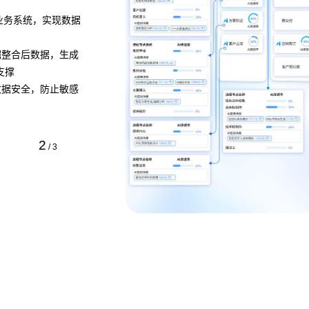
供AI 辅助
• 将业务流程以作战地图的形式进行可视化呈现，清
、销售预测、风险评
个环节、节点之间的关系以及当前流程所处阶段
• AI 分析任务处理时间、资源消耗等指标数据，定
优化建议
• 流程管理者无需代码，通过拖拽、参数设置等方式
务流程
预约专家咨询 >>
3
/
3
下载智能流程工作台介绍 >>