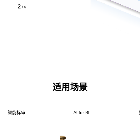
3
/
4
适用场景
智能标审
AI for BI