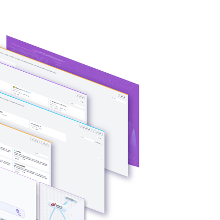
异构算力统一纳管
模型算力全面优化
用开发模式，无
6163银河线路检测中心问学支持信创/非信创、多品牌CPU
预置了多种企业
构多端算力的统一管理，解决大模型算力技术瓶颈，可根
难题。
片类型，弹性调度，提高关键核心算力GPU使用效率。
预约专家咨询 >>
下载6163银河线路检测中心问学介绍 >>