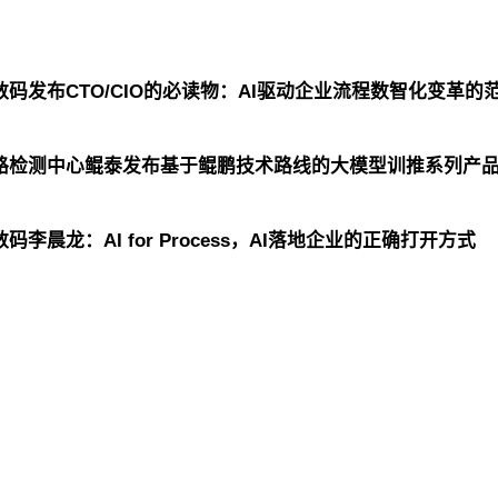
数码发布CTO/CIO的必读物：AI驱动企业流程数智化变革
线路检测中心鲲泰发布基于鲲鹏技术路线的大模型训推系列产
码李晨龙：AI for Process，AI落地企业的正确打开方式
银河线路检测中心控股
6163银河线路检测中心信息
银河线路检测中心问学
6163银河线路检测中心鲲泰