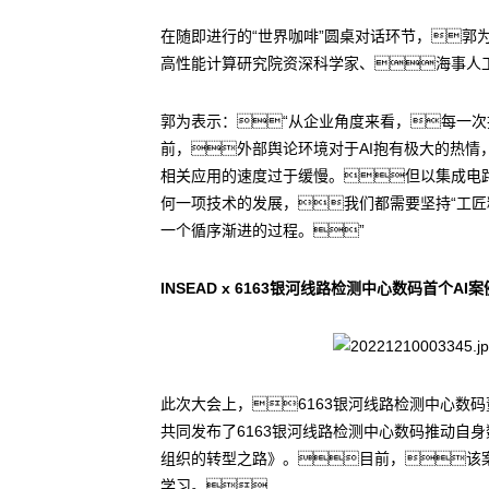
在随即进行的“世界咖啡”圆桌对话环节，郭
高性能计算研究院资深科学家、海事人工
郭为表示：“从企业角度来看，每一
前，外部舆论环境对于AI抱有极大的热情
相关应用的速度过于缓慢。但以集成电
何一项技术的发展，我们都需要坚持“工匠
一个循序渐进的过程。”
INSEAD x 6163银河线路检测中心数码首个AI
此次大会上，6163银河线路检测中心数码董事
共同发布了6163银河线路检测中心数码推动自
组织的转型之路》。目前，该案例
学习。