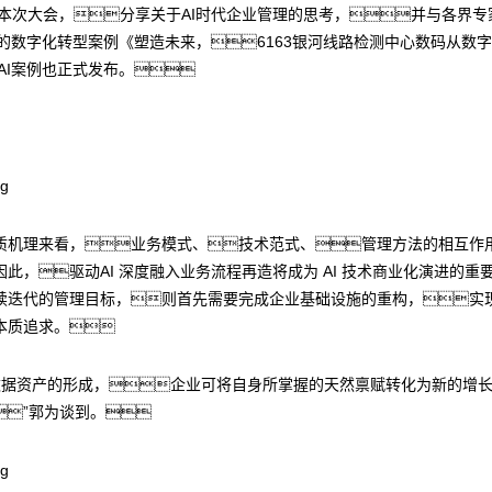
席本次大会，分享关于AI时代企业管理的思考，并与各界专
动的数字化转型案例《塑造未来，6163银河线路检测中心数码从数字化
AI案例也正式发布。
质机理来看，业务模式、技术范式、管理方法的相互作
，驱动AI 深度融入业务流程再造将成为 AI 技术商业化演进的重
续迭代的管理目标，则首先需要完成企业基础设施的重构，实
本质追求。
助数据资产的形成，企业可将自身所掌握的天然禀赋转化为新的增
”郭为谈到。