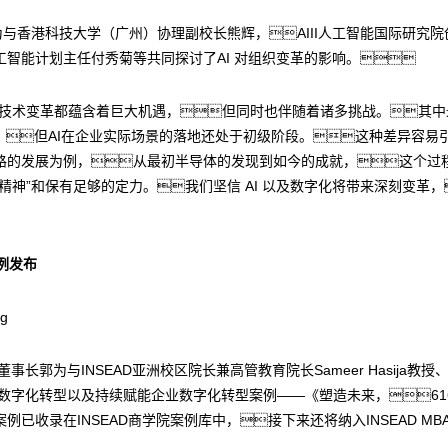
为与香港科技大学（广州）协理副校长熊辉，AIII人工智能国际研究
智能计划主任付秀菊等共同探讨了AI 对组织变革的影响。
次技术变革都蕴含着巨大机遇，但同时也伴随着诸多挑战。其
，但AI在企业实际场景的落地还处于初级阶段。这种差异容易
路的发展为例，从最初半导体的发现到如今的成就，这个过
精神”和保有足够的定力。我们坚信 AI 以及数字化将带来深刻变革
案例发布
长郭为与INSEAD亚洲校区院长兼高管教育院长Sameer Hasija教
身数字化转型以及持续赋能企业数字化转型案例——《塑造未来，61
已收录在INSEAD商学院案例库中，接下来还将纳入INSEAD M