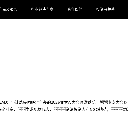
产品及服务
行业解决方案
合作伙伴
投资者关系
测中心数码首个AI案例发布！郭为亚太AI大
NSEAD）与计然集团联合主办的2025亚太AI大会圆满落幕。本次大
先企业家、学术机构代表、资深投资人和NGO精英，