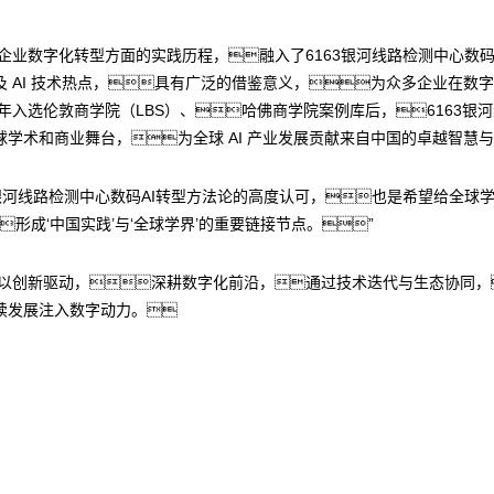
企业数字化转型方面的实践历程，融入了6163银河线路检测中心数码基
 AI 技术热点，具有广泛的借鉴意义，为众多企业在数字化
4年入选伦敦商学院（LBS）、哈佛商学院案例库后，6163
学术和商业舞台，为全球 AI 产业发展贡献来自中国的卓越智慧
3银河线路检测中心数码AI转型方法论的高度认可，也是希望给全
形成‘中国实践’与‘全球学界’的重要链接节点。”
持续以创新驱动，深耕数字化前沿，通过技术迭代与生态协同
续发展注入数字动力。