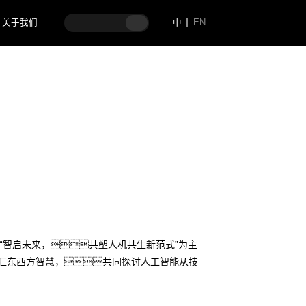
关于我们
中
EN
会畅谈AI+企业管理
会以“智启未来，共塑人机共生新范式”为主
融汇东西方智慧，共同探讨人工智能从技