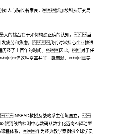
院创始人与院长翁家良，新加坡科技研究局
中最大的挑战在于如何构建正确的认知。当
引发疲劳和焦虑。我们时常担心企业推进
程历经了上百年的时间。因此，对于任
，但这种变革并非一蹴而就，需要
授、INSEAD教授及战略系主任陈国立，
63银河线路检测中心数码从数字化迈向AI驱动型
BA课程体系，作为经典教学案例供全球学员