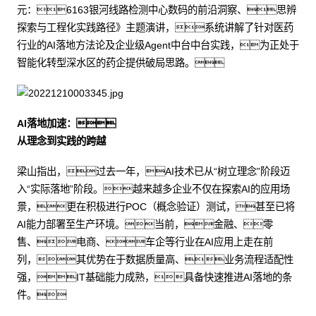
元：6163银河线路检测中心数码的前沿洞察、思辨
探索与工程化实践路径》主题演讲，系统讲解了针对医药
行业的AI落地方法论及企业级Agent中台中台实践，为正处于
智能化转型深水区的药企提供破局思路。
AI落地加速：
从理念到实践的跨越
梁山指出，过去一年，AI技术已从“树立理念”阶段迈
入“实际落地”阶段。越来越多企业不仅在探索AI的应用场
景，更在积极进行POC（概念验证）测试，甚至已将
AI能力部署至生产环境。当前，金融、零
售、电商、车企等行业在AI应用上走在前
列，其优势在于数据质量高、业务流程适配性
强，IT基础能力成熟，具备快速推进AI落地的条
件。