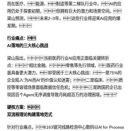
而在医疗、能源、制造等第二梯队行业中，AI的应
用仍处于探索初期，但拥有巨大的潜力和场景空间。
梁山预测，未来2~3年，这些行业将迎来AI应用的爆
发期。
行业痛点：
AI落地的三大核心挑战
梁山指出，当前医药行业AI应用正面临关键转折
点：“相比金融、零售等先行领域，医药行业
虽具备更大潜力，却受困于三大核心挑战：一是75%的
企业陷入‘为AI而AI’的价值认知迷雾；二是临床、质
控等零容错场景面临数据信任危机；三是跨国药企已出
现因百个Agent无序调度导致月耗超百万的治理困境。”
硬核方案：
双流程理论构建落地范式
针对行业痛点，6163银河线路检测中心数码以Al for Process