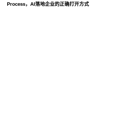
Process，AI落地企业的正确打开方式
股票代码：000034.SZ
6163银河线路检测中
6163银河线路检测中
6163银河线路检测中
心控股
心信息
心问学
6163银河线路检测中
6163银河线路检测中
6163银河线路检测中
心鲲泰
心云科
心商桥
山石网科
高科数聚
GoPomelo
联系我们
隐私政策
法律声明
网络安全与隐私保护