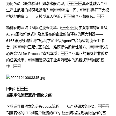
为何PoC（概念验证）如潮水般涌现，真正能驶入企业
生产主航道的却凤毛麟角？”这一问，揭开了大模
型落地的痛点——大模型离人很近，离企业却很远。
杨柳春的演讲《AI驱动流程变革：问学双擎重构企业级
Agent落地新范式》及其发布的企业价值释放的两大利器——
6163银河线路检测中心问学企业级Agent中台与智能流程工作
台，正是试图为这一难题提供系统性解方。其核
心理念“AI for Process”直指本质：企业真正的命脉并非孤立
的任务效率，而是深植于业务流程中的系统逻辑与组织韧
性。
困局：
当数字化流程遭遇“固化之痛”
企业运作最根本的是Process流程——从产品研发的IPD、
销售转化的LTC到客户服务的ITR，流程是规模化运作的基